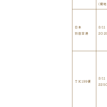
(現地
日本
3/11
羽田空港
20
3/11
ＴＫ199便
22: