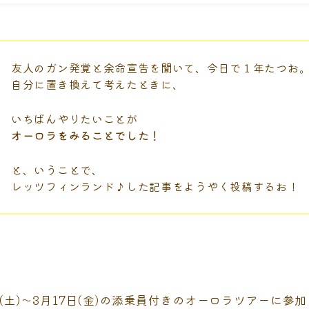
友人のガン発覚と余命宣告を聞いて、今日で１年たつお
自分に置き換えて考えたときに、
いちばんやりたいことが
オーロラをみることでした！
と、いうことで、
レッツフィンランド♪した記事をようやく投稿するお！
日(土)～3月17日(金)の添乗員付きのオーロラツアーに参