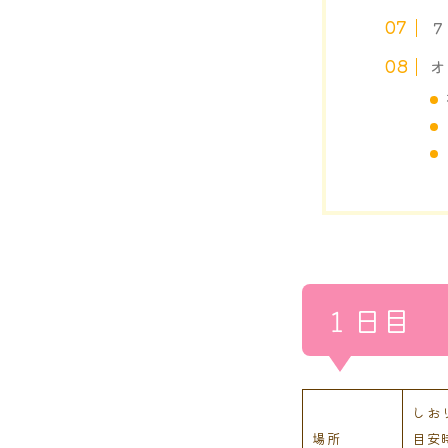
７
オ
１日目
しお
場所
目安