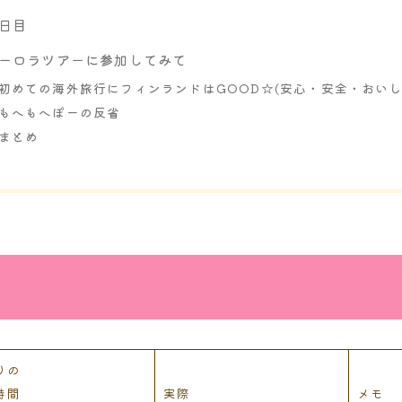
日目
ーロラツアーに参加してみて
初めての海外旅行にフィンランドはGOOD☆(安心・安全・おいし
もへもへぽーの反省
まとめ
りの
時間
実際
メモ