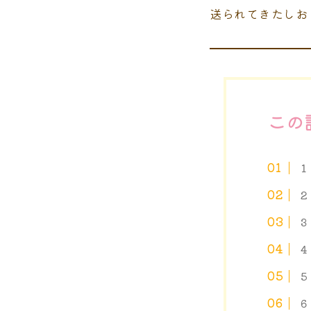
送られてきたしお
この
３
５
６