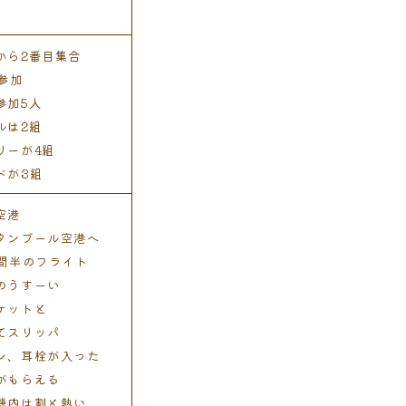
から2番目集合
人参加
参加5人
ルは2組
リーが4組
ドが3組
空港
タンブール空港へ
時間半のフライト
のうすーい
ケットと
てスリッパ
シ、耳栓が入った
がもらえる
機内は割と熱い