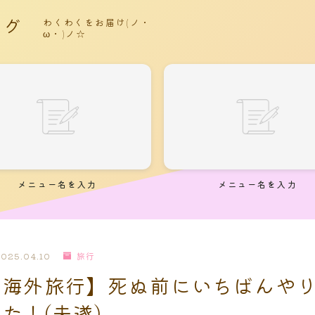
ログ
わくわくをお届け(ノ・
ω・)ノ☆
メニュー名を入力
メニュー名を入力
025.04.10
旅行
の海外旅行】死ぬ前にいちばんや
た！(未遂)