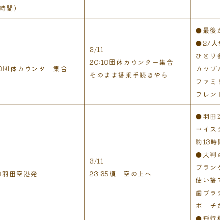
時間)
●最後
●27
3/11
ひとり
20:10団体カウンター集合
:20団体カウンター集合
カップ
そのまま搭乗手続きやら
ファミ
フレン
●羽田
→イス
約13
●大判
3/11
ブラン
50羽田空港発
23:35頃 空の上へ
使い捨
歯ブラ
ポーチ
●飛行