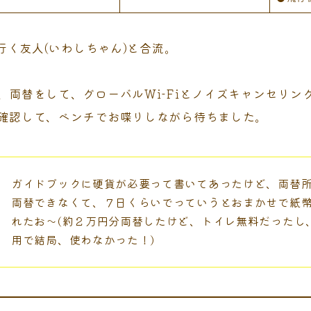
行く友人(いわしちゃん)と合流。
両替をして、グローバルWi-Fiとノイズキャンセリン
確認して、ベンチでお喋りしながら待ちました。
ガイドブックに硬貨が必要って書いてあったけど、両替
両替できなくて、７日くらいでっていうとおまかせで紙
れたお～(約２万円分両替したけど、トイレ無料だったし
用で結局、使わなかった！)