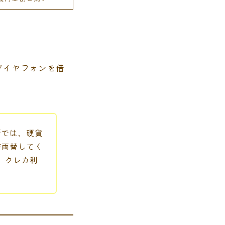
グイヤフォンを借
所では、硬貨
幣両替してく
、クレカ利