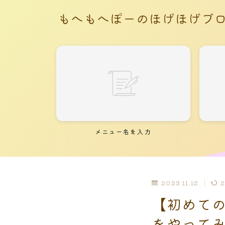
G-2HS48LNPYG
もへもへぽーのほげほげブ
メニュー名を入力
2023.11.12
2
【初めて
をやってみ